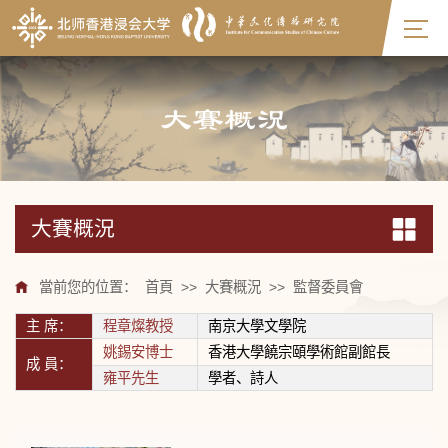
大賽概況
大賽概況
當前您的位置：
首頁
>>
大賽概況
>>
監督委員會
主 席：
程章燦教授
南京大學文學院
姚錫安博士
香港大學饒宗頤學術館副館長
成 員：
雍平先生
學者、詩人