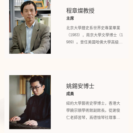
程章燦教授
主席
北京大學曆史系世界史專業畢業
（1983），南京大學文學博士（1
989）。曾任美國哈佛大學高級訪
問學者（1995-1996）、美國賓州
大學高級訪問學者（1998）、英
國牛津大學高級訪問學者（200
1）。被評爲南京大學中青年學術
骨幹，入選江蘇省跨世紀學術帶
頭人（333工程）、青藍工程學術
姚錫安博士
帶頭人。現任南京大學古典文獻
成員
研究所所長，南京大學圖書館館
紐約大學藝術史學博士，香港大
長，南京大學中文系教授、博士
學饒宗頤學術館副館長。從謝俊
生導師。
仁老師習琴，爲德愔琴社理事。
撰有〈元明時代的劉家琴〉、
《古調傳響韆山外︰饒宗頤教授