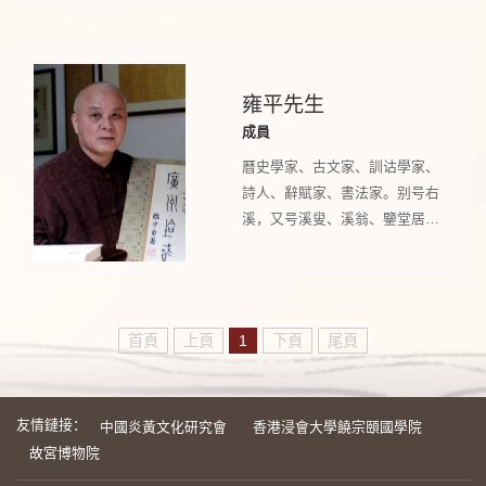
瑞士古琴錄音1979》等，併參與
《中和︰高羅佩「中和琴室」藏
明崇祯「中和」潞王琴》之研
究。
雍平先生
成員
曆史學家、古文家、訓诂學家、
詩人、辭賦家、書法家。别号右
溪，又号溪叟、溪翁、鑒堂居
士，祖藉廣東興甯，世居廣州。
撰有學術專著《古學發微四種》
（包括《殷鑒》《文心雕龍解诂
舉隅》《老子帛書異字通訓》
首頁
上頁
1
下頁
尾頁
《文心發義》）、《小學引
端》、《商王事跡稽考》、《經
史糾擿》。文學作品有《雍子寓
友情鏈接：
言》、《廣州塔賦》、《韶陽樓
中國炎黃文化研究會
香港浸會大學饒宗頤國學院
記》、《風度閣序》、上古神話
故宮博物院
《洪荒演義》、《右溪詩詞